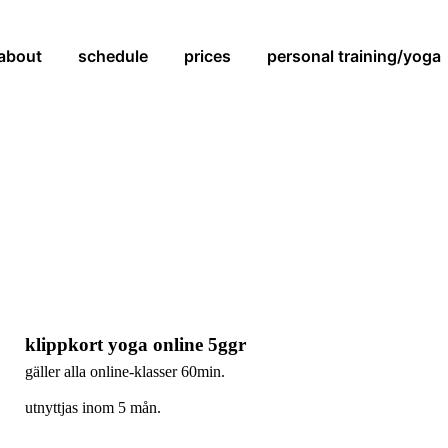
about
schedule
prices
personal training/yoga
klippkort yoga online 5ggr
gäller alla online-klasser 60min.
utnyttjas inom 5 mån.