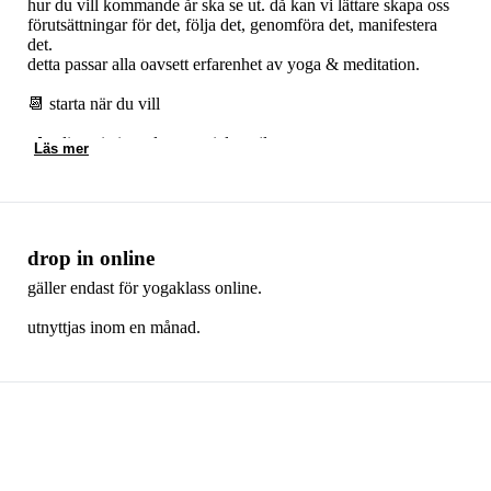
hur du vill kommande år ska se ut. då kan vi lättare skapa oss
förutsättningar för det, följa det, genomföra det, manifestera
det.
detta passar alla oavsett erfarenhet av yoga & meditation.
📆 starta när du vill
📍online via inspelat material, mejl
Läs mer
💵 399kr (köpet/anmälan är bindande, återbetalas ej)
👩🏻‍🏫 veronica holm
drop in online
gäller endast för yogaklass online.
utnyttjas inom en månad.