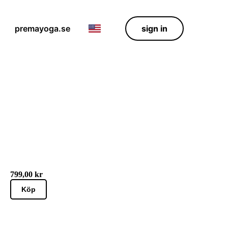
premayoga.se
sign in
799,00 kr
Köp