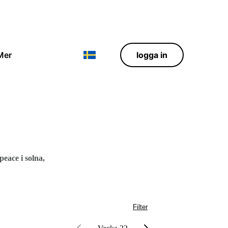
Mer
logga in
peace i solna,
Filter