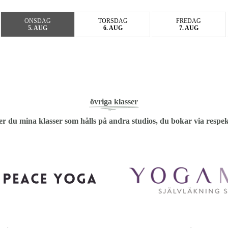
Kategorier
ONSDAG
TORSDAG
FREDAG
5. AUG
6. AUG
7. AUG
övriga klasser
r du mina klasser som hålls på andra studios, du bokar via respek