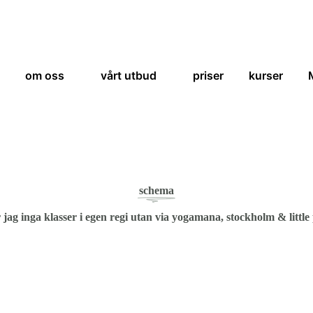
om oss
vårt utbud
priser
kurser
schema
r jag inga klasser i egen regi utan via yogamana, stockholm & little 