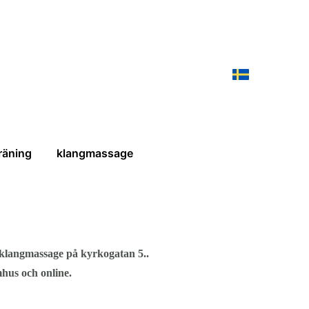
räning
klangmassage
r klangmassage på kyrkogatan 5..
hus och online.