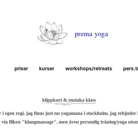
prema yoga
priser
kurser
workshops/retreats
pers.t
klippkort & enstaka klass
er i egen regi. jag finns just nu yogamana i stockholm. jag erbjude
 via fliken "klangmassage". men även personlig träning/yoga utom