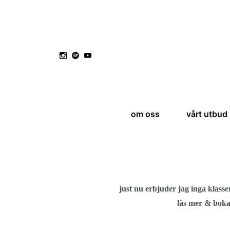
om oss
vårt utbud
just nu erbjuder jag inga klass
läs mer & boka